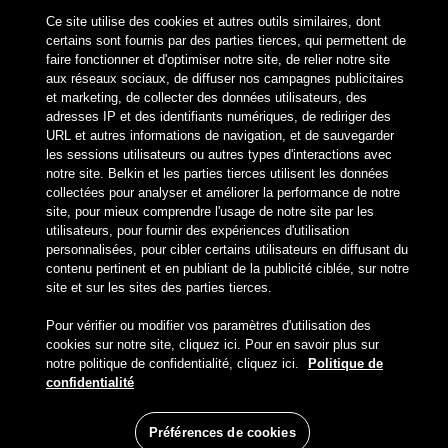
Ce site utilise des cookies et autres outils similaires, dont
Belkin Twitter
Belkin Facebook
Belkin Instagram
Belkin LinkedIn
Belkin Youtube
Belkin TikTok
certains sont fournis par des parties tierces, qui permettent de
faire fonctionner et d'optimiser notre site, de relier notre site
aux réseaux sociaux, de diffuser nos campagnes publicitaires
et marketing, de collecter des données utilisateurs, des
Produits
adresses IP et des identifiants numériques, de rediriger des
URL et autres informations de navigation, et de sauvegarder
les sessions utilisateurs ou autres types d'interactions avec
Entreprise
notre site. Belkin et les parties tierces utilisent les données
collectées pour analyser et améliorer la performance de notre
site, pour mieux comprendre l'usage de notre site par les
Soutien
utilisateurs, pour fournir des expériences d'utilisation
personnalisées, pour cibler certains utilisateurs en diffusant du
contenu pertinent et en publiant de la publicité ciblée, sur notre
site et sur les sites des parties tierces.
Compte
Pour vérifier ou modifier vos paramètres d'utilisation des
cookies sur notre site, cliquez ici. Pour en savoir plus sur
notre politique de confidentialité, cliquez ici.
Politique de
confidentialité
© Belkin 2024 | Tous droits réservés |
Juridique
|
Security
|
Security
|
Your Privacy Choices
Préférences de cookies