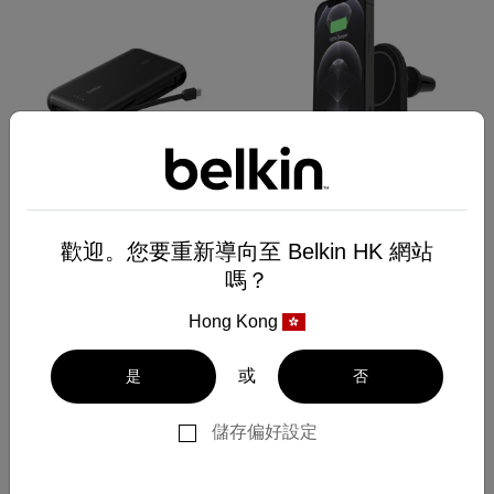
歡迎。您要重新導向至 Belkin HK 網站
Jeux
BoostCharge
Batterie externe 20K (30 W)
Chargeur de voiture sans fil
嗎？
pour Nintendo Switch 2
magnétique 10 W
Hong Kong
CAD $69,99
或
是
否
CAD $54,99
-
CAD $69,99
Ajouter au panier
Ajouter au panier
儲存偏好設定