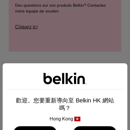
Des questions sur vos produits Belkin? Contactez
notre équipe de soutien.
Cliquez ici
Clavarder avec le Belkinbot
Suivez facilement l’état de votre commande et de vos
remplacements.
歡迎。您要重新導向至 Belkin HK 網站
嗎？
Cliquez ici
Hong Kong