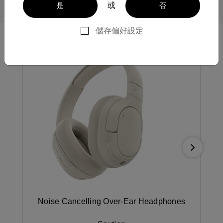
或
是
否
Top des produits les plus recherchés
儲存偏好設定
Next
Noise Cancelling Over-Ear Headphones