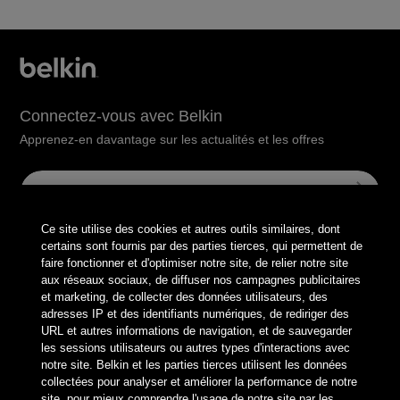
Connectez-vous avec Belkin
Apprenez-en davantage sur les actualités et les offres
Ce site utilise des cookies et autres outils similaires, dont
Belkin Twitter
Belkin Facebook
Belkin Instagram
Belkin LinkedIn
Belkin Youtube
Belkin TikTok
certains sont fournis par des parties tierces, qui permettent de
faire fonctionner et d'optimiser notre site, de relier notre site
aux réseaux sociaux, de diffuser nos campagnes publicitaires
et marketing, de collecter des données utilisateurs, des
Produits
adresses IP et des identifiants numériques, de rediriger des
URL et autres informations de navigation, et de sauvegarder
les sessions utilisateurs ou autres types d'interactions avec
Entreprise
notre site. Belkin et les parties tierces utilisent les données
collectées pour analyser et améliorer la performance de notre
site, pour mieux comprendre l'usage de notre site par les