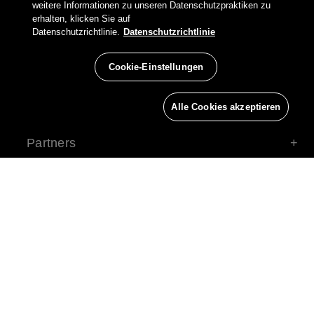
weitere Informationen zu unseren Datenschutzpraktiken zu
Belkin Twitter
Belkin Facebook
Belkin Instagram
Belkin LinkedIn
Belkin Youtube
Belkin TikTok
erhalten, klicken Sie auf
Datenschutzrichtlinie.
Datenschutzrichtlinie
Cookie-Einstellungen
Support
Firma
Alle Cookies akzeptieren
Partners
Konto
© Belkin 2024 | All Rights Reserved |
Rechtlicher
Hinweis