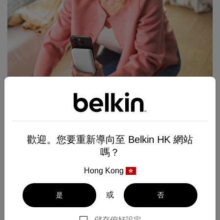
Eine neue Art zu laden
Entdecken Sie schnellladende Powerbanks,
Universaladapter und Ladegeräte mit
歡迎。您要重新導向至 Belkin HK 網站
Mehrfachanschlüssen speziell für unterwegs.
嗎？
Hong Kong
Ladezubehör kaufen
或
是
否
儲存偏好設定