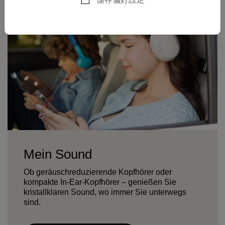
Mein Sound
Ob geräuschreduzierende Kopfhörer oder
kompakte In-Ear-Kopfhörer – genießen Sie
kristallklaren Sound, wo immer Sie unterwegs
sind.