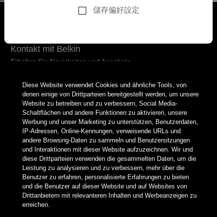
儲存偏好設定
Kontakt mit Belkin
Erhalten Sie Neuigkeiten und Angebote
Diese Website verwendet Cookies und ähnliche Tools, von
denen einige von Drittparteien bereitgestellt werden, um unsere
Website zu betreiben und zu verbessern, Social Media-
Belkin Twitter
Belkin Facebook
Belkin Instagram
Belkin LinkedIn
Belkin Youtube
Belkin TikTok
Schaltflächen und andere Funktionen zu aktivieren, unsere
Werbung und unser Marketing zu unterstützen, Benutzerdaten,
IP-Adressen, Online-Kennungen, verweisende URLs und
andere Browsing-Daten zu sammeln und Benutzersitzungen
und Interaktionen mit dieser Website aufzuzeichnen. Wir und
Support
diese Drittparteien verwenden die gesammelten Daten, um die
Leistung zu analysieren und zu verbessern, mehr über die
Benutzer zu erfahren, personalisierte Erfahrungen zu bieten
Firma
und die Benutzer auf dieser Website und auf Websites von
Drittanbietern mit relevanteren Inhalten und Werbeanzeigen zu
Partners
erreichen.