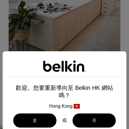
Belkin celebrates 40 years of industry leadership by
introducing a more responsible way to build products
1.4.2023
Medienkontakte
歡迎。您要重新導向至 Belkin HK 網站
Top selling mobile power products to transition to post-
Bei Fragen an die PR-Abteilung
嗎？
consumer recycled plastics
kontaktieren Sie bitte:
Hong Kong
PR@belkin.com
或
是
否